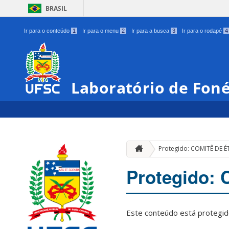
BRASIL
Ir para o conteúdo
1
Ir para o menu
2
Ir para a busca
3
Ir para o rodapé
4
Laboratório de Foné
Protegido: COMITÊ DE É
Protegido:
Este conteúdo está protegido