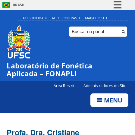
BRASIL
Simplifique!
ACESSIBILIDADE
ALTO CONTRASTE
MAPA DO SITE
Comunica BR
Participe
Acesso à informação
Legislação
Laboratório de Fonética
Canais
Aplicada – FONAPLI
Área Restrita
Administradores do Site
MENU
Profa. Dra. Cristiane