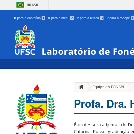
BRASIL
Ir para o conteúdo
1
Ir para o menu
2
Ir para a busca
3
Ir para o rodapé
4
Laboratório de Foné
Equipe do FONAPLI
Profa. Dra.
É professora adjunta I do De
Catarina. Possui graduação em