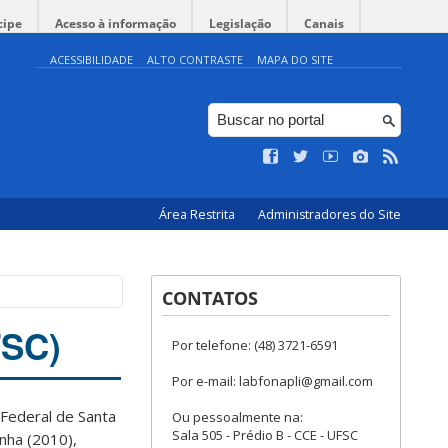
cipe
Acesso à informação
Legislação
Canais
ACESSIBILIDADE
ALTO CONTRASTE
MAPA DO SITE
Área Restrita
Administradores do Site
CONTATOS
FSC)
Por telefone: (48) 3721-6591
Por e-mail: labfonapli@gmail.com
 Federal de Santa
Ou pessoalmente na:
Sala 505 - Prédio B - CCE - UFSC
anha (2010),