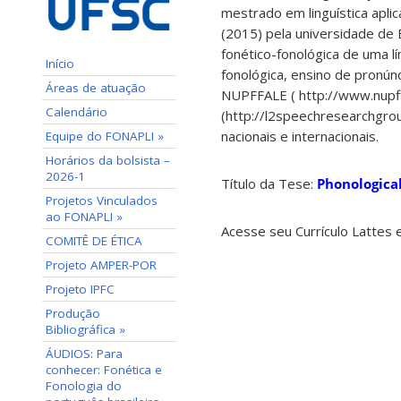
mestrado em linguística apli
(2015) pela universidade de 
fonético-fonológica de uma l
Início
fonológica, ensino de pronúnc
Áreas de atuação
NUPFFALE ( http://www.nupff
Calendário
(http://l2speechresearchgro
nacionais e internacionais.
Equipe do FONAPLI »
Horários da bolsista –
2026-1
Título da Tese:
Phonologica
Projetos Vinculados
ao FONAPLI »
Acesse seu Currículo Lattes
COMITÊ DE ÉTICA
Projeto AMPER-POR
Projeto IPFC
Produção
Bibliográfica »
ÁUDIOS: Para
conhecer: Fonética e
Fonologia do