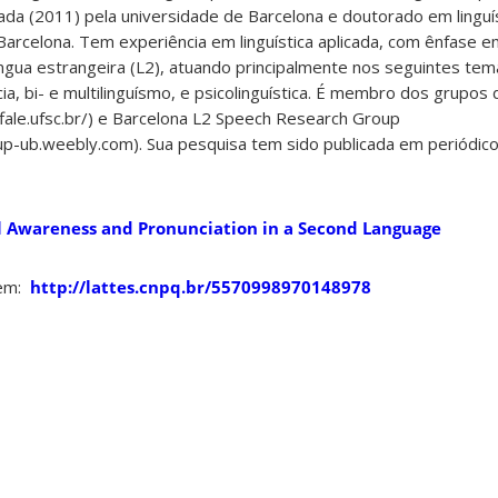
cada (2011) pela universidade de Barcelona e doutorado em linguís
Barcelona. Tem experiência em linguística aplicada, com ênfase e
íngua estrangeira (L2), atuando principalmente nos seguintes tem
ia, bi- e multilinguísmo, e psicolinguística. É membro dos grupos
ale.ufsc.br/) e Barcelona L2 Speech Research Group
up-ub.weebly.com). Sua pesquisa tem sido publicada em periódic
l Awareness and Pronunciation in a Second Language
 em:
http://lattes.cnpq.br/5570998970148978