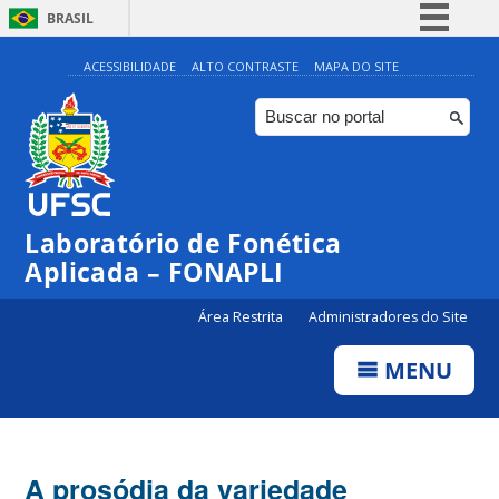
BRASIL
Simplifique!
ACESSIBILIDADE
ALTO CONTRASTE
MAPA DO SITE
Comunica BR
Participe
Acesso à informação
Legislação
Laboratório de Fonética
Canais
Aplicada – FONAPLI
Área Restrita
Administradores do Site
MENU
A prosódia da variedade