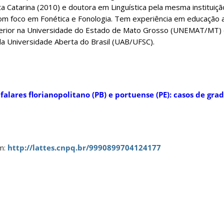
a Catarina (2010) e doutora em Linguística pela mesma instituiçã
a com foco em Fonética e Fonologia. Tem experiência em educação
erior na Universidade do Estado de Mato Grosso (UNEMAT/MT) 
a Universidade Aberta do Brasil (UAB/UFSC).
 falares florianopolitano (PB) e portuense (PE): casos de gra
em:
http://lattes.cnpq.br/9990899704124177