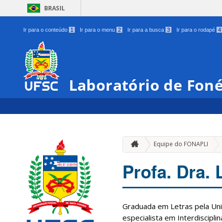
BRASIL
Ir para o conteúdo
1
Ir para o menu
2
Ir para a busca
3
Ir para o rodapé
4
Laboratório de Foné
Equipe do FONAPLI
Profa. Dra. 
Graduada em Letras pela Uni
especialista em Interdiscipli