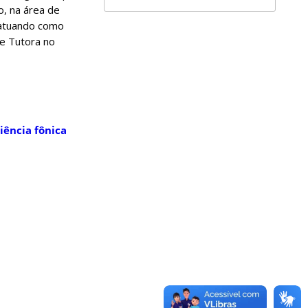
o, na área de
 atuando como
e Tutora no
diência fônica