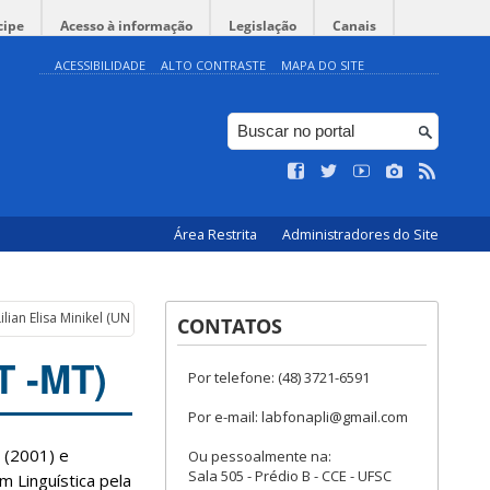
cipe
Acesso à informação
Legislação
Canais
ACESSIBILIDADE
ALTO CONTRASTE
MAPA DO SITE
Área Restrita
Administradores do Site
Lilian Elisa Minikel (UNEMAT -MT)
CONTATOS
T -MT)
Por telefone: (48) 3721-6591
Por e-mail: labfonapli@gmail.com
 (2001) e
Ou pessoalmente na:
Sala 505 - Prédio B - CCE - UFSC
m Linguística pela