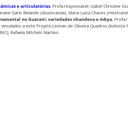
nâmicas e articulatórias
. Profa.responsável: Izabel Christine Se
ariane Garin Belando (doutoranda), Maria Luiza Chaves (mestranda
onsonantal no Guarani: variedades nhandeva e mbya.
Profa.r
s vinculados a este Projeto:Leonan de Oliveira Quadros (bolsista P
BIC); Rafaela Mitchels Martins.