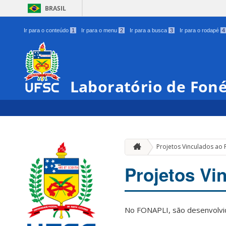
BRASIL
Ir para o conteúdo
1
Ir para o menu
2
Ir para a busca
3
Ir para o rodapé
4
Laboratório de Foné
Projetos Vinculados ao
Projetos Vi
No FONAPLI, são desenvolvid