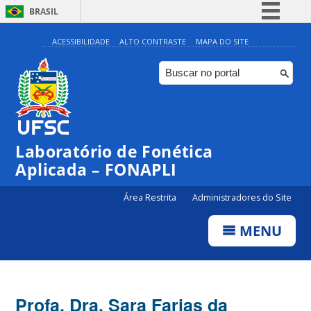
BRASIL
Simplifique!
ACESSIBILIDADE
ALTO CONTRASTE
MAPA DO SITE
Comunica BR
Participe
Acesso à informação
Legislação
Laboratório de Fonética
Canais
Aplicada – FONAPLI
Área Restrita
Administradores do Site
MENU
Profa. Dra. Sara Farias da