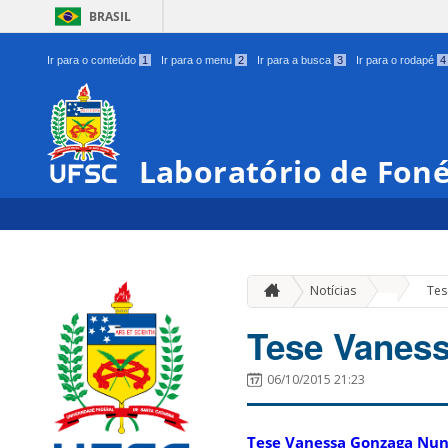
BRASIL
Ir para o conteúdo
1
Ir para o menu
2
Ir para a busca
3
Ir para o rodapé
4
Laboratório de Foné
»
Notícias
Tes
Tese Vanes
06/10/2015 21:23
Tese Vanessa Gonzaga Nu